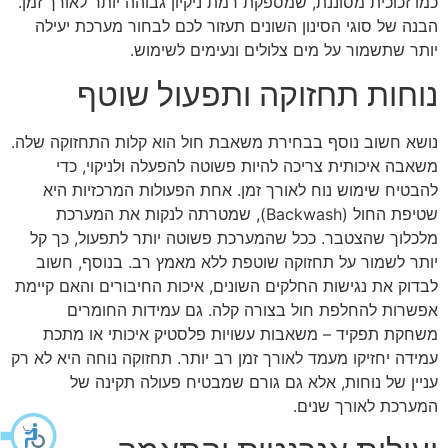
כמו זכוכית מסוננת, שמספקת רמת ניקיון גבוהה יותר לאורך זמן.
הבנה של סוגי הסינון השונים תעזור לכם לבחור מערכת יעילה
יותר שתשמור על מים צלולים ונעימים לשימוש.
נוחות תחזוקה ותפעול שוטף
נושא חשוב נוסף בבחירת משאבת חול הוא קלות התחזוקה שלה.
משאבה איכותית צריכה להיות פשוטה להפעלה ולניקוי, כדי
להבטיח שימוש נוח לאורך זמן. אחת הפעולות המרכזיות היא
שטיפת החול (Backwash), שמטרתה לנקות את המערכת
מלכלוך שהצטבר. ככל שהמערכת פשוטה יותר לתפעול, כך קל
יותר לשמור על תחזוקה שוטפת ללא מאמץ רב. בנוסף, חשוב
לבדוק את נגישות החלקים השונים, איכות החיבורים והאם קיימת
אפשרות להחלפת חול בצורה קלה. גם עמידות החומרים
משחקת תפקיד – משאבות עשויות פלסטיק איכותי או מתכת
עמידה יחזיקו מעמד לאורך זמן רב יותר. תחזוקה נוחה היא לא רק
עניין של נוחות, אלא גם גורם שמבטיח פעולה תקינה של
המערכת לאורך שנים.