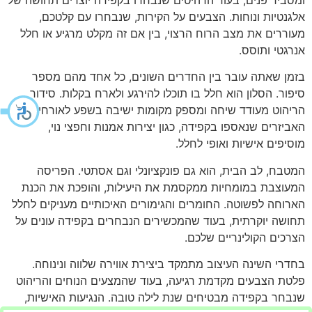
אלגנטיות ונוחות. הצבעים על הקירות, שנבחרו עם קלטכם,
מעוררים את מצב הרוח הרצוי, בין אם זה מקלט מרגיע או חלל
אנרגטי ותוסס.
בזמן שאתה עובר בין החדרים השונים, כל אחד מהם מספר
סיפור. הסלון הוא חלל בו תוכלו להירגע ולארח בקלות. סידור
הריהוט מעודד שיחה ומספק מקומות ישיבה בשפע לאורחים.
האביזרים שנאספו בקפידה, כגון יצירות אמנות וחפצי נוי,
מוסיפים אישיות ואופי לחלל.
המטבח, לב הבית, הוא גם פונקציונלי וגם אסתטי. הפריסה
המעוצבת במומחיות ממקסמת את היעילות, והופכת את הכנת
הארוחה לפשוטה. החומרים והגימורים האיכותיים מעניקים לחלל
תחושה יוקרתית, בעוד שהמכשירים הנבחרים בקפידה עונים על
הצרכים הקולינריים שלכם.
בחדרי השינה העיצוב מתמקד ביצירת אווירה שלווה ונינוחה.
פלטת הצבעים מקדמת רגיעה, בעוד שהמצעים הנוחים והריהוט
שנבחר בקפידה מבטיחים שנת לילה טובה. הנגיעות האישיות,