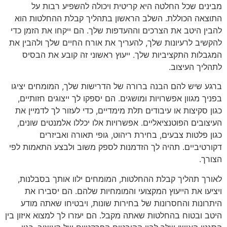
מבינים שכל החלטה היא קריטית ויכולה להשפיע רבות על
התוצאה הכוללת. השלב הראשון בתהליך קבלת ההחלטות הוא
להבין היטב את הצרכים וההעדפות שלך. הם ייקחו את הזמן כדי
להקשיב לרעיונות שלך, להעריך את אורח החיים שלך ולהבין את
המגבלות התקציביות שלך. ייעוץ ראשוני זה קובע את הבסיס
לתהליך העיצוב.
ברגע שיש להם הבנה ברורה של הדרישות שלך, המומחים יציגו
בפניך מגוון אפשרויות ומושגים. הם יספקו לך ייצוגים חזותיים,
כגון סקיצות או עיבודים תלת מימדיים, כדי לעזור לך לדמיין את
העיצובים הפוטנציאליים. אפשרויות אלו יכללו אלמנטים שונים,
כגון פלטות צבעים, בחירת ריהוט, גופי תאורה ואביזרים
דקורטיביים. תהיה לך הזדמנות לספק משוב ולבצע התאמות לפי
הצורך.
לאורך תהליך קבלת ההחלטות, המומחים ילוו אותך בסבלנות,
ויציעו את הייעוץ המקצועי והמומחיות שלהם. הם יסבירו את
היתרונות והחסרונות של בחירות שונות, ויבטיחו שאתה מודע
היטב ובטוח בהחלטות שאתה מקבל. הם יעזרו לך למצוא איזון בין