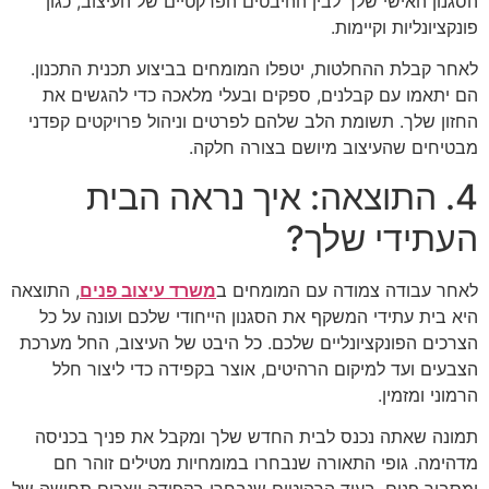
הסגנון האישי שלך לבין ההיבטים הפרקטיים של העיצוב, כגון
פונקציונליות וקיימות.
לאחר קבלת ההחלטות, יטפלו המומחים בביצוע תכנית התכנון.
הם יתאמו עם קבלנים, ספקים ובעלי מלאכה כדי להגשים את
החזון שלך. תשומת הלב שלהם לפרטים וניהול פרויקטים קפדני
מבטיחים שהעיצוב מיושם בצורה חלקה.
4. התוצאה: איך נראה הבית
העתידי שלך?
לאחר עבודה צמודה עם המומחים ב
משרד עיצוב פנים
, התוצאה
היא בית עתידי המשקף את הסגנון הייחודי שלכם ועונה על כל
הצרכים הפונקציונליים שלכם. כל היבט של העיצוב, החל מערכת
הצבעים ועד למיקום הרהיטים, אוצר בקפידה כדי ליצור חלל
הרמוני ומזמין.
תמונה שאתה נכנס לבית החדש שלך ומקבל את פניך בכניסה
מדהימה. גופי התאורה שנבחרו במומחיות מטילים זוהר חם
ומסביר פנים, בעוד הרהיטים שנבחרו בקפידה יוצרים תחושה של